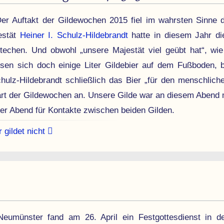
er Auftakt der Gil­de­wochen 2015 fiel im wahr­sten Sinne
estät
Heiner I. Schulz-Hildebrandt
hatte in diesem Jahr di
techen. Und obwohl „unsere Majestät viel geübt hat“, wie 
sen sich doch einige Liter Gildebier auf dem Fußboden, 
hulz-Hildebrandt schließ­lich das Bier „für den mensch­liche
tart der Gilde­wochen an. Unsere Gilde war an diesem Abend m
er Abend für Kontakte zwischen beiden Gilden.
 gildet nicht
eu­müns­ter fand am 26. April ein Fest­gottes­dienst in d