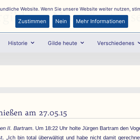
eundliche Website. Wenn Sie unsere Website weiter nutzen, st
rgilde zu Neumünster se
Zustimmen
Nein
Mehr Informationen
Historie
Gilde heute
Verschiedenes
hießen am 27.05.15
en II. Bartram
. Um 18:22 Uhr holte Jürgen Bartram den Vog
 „Ich bin total über­wältigt und habe nicht damit gerech­ne