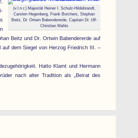
2.
(v.l.n.r.) Majestät Heiner I. Schulz-Hildebrandt,
i­
Carsten Hegenberg, Frank Borchers, Stephan
ls
Beitz, Dr. Ortwin Babendererde, Capitain Dr. Ulf-
Christian Mahlo
en
phan Beitz und Dr. Ortwin Babendererde auf
d auf dem Siegel von Herzog Friedrich III. –
e­zugehörig­keit. Hatto Klamt und Hermann
üder nach alter Tradition als „Beirat des