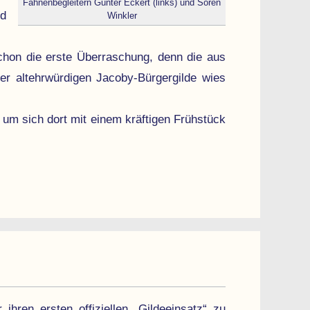
Fahnen­begleitern Günter Eckert (links) und Sören
nd
Winkler
chon die erste Über­raschung, denn die aus
r altehr­würdigen Jacoby-Bürgergilde wies
 um sich dort mit einem kräftigen Frühstück
hren ersten offi­ziellen „Gilde­einsatz“ zu