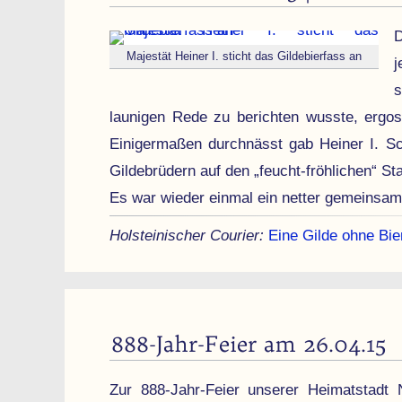
D
Majestät Heiner I. sticht das Gildebierfass an
j
s
launigen Rede zu berichten wusste, ergos
Einiger­maßen durch­nässt gab Heiner I. Sc
Gilde­brüdern auf den „feucht-fröhlichen“ S
Es war wieder einmal ein netter gemeinsam
Holsteinischer Courier:
Eine Gilde ohne Bier
888-Jahr-Feier am 26.04.15
Zur 888-Jahr-Feier unserer Heimat­stadt N