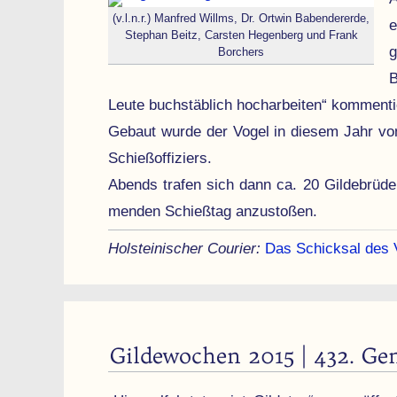
(v.l.n.r.) Manfred Willms, Dr. Ortwin Babendererde,
e
Stephan Beitz, Carsten Hegenberg und Frank
g
Borchers
B
Leute buch­stäblich hoch­arbeiten“ kommen­t
Gebaut wurde der Vogel in diesem Jahr von
Schieß­offiziers.
Abends trafen sich dann ca. 20 Gilde­brüd
men­den Schieß­tag an­zu­stoßen.
Holsteinischer Courier:
Das Schicksal des V
Gildewochen 2015 | 432. Ge