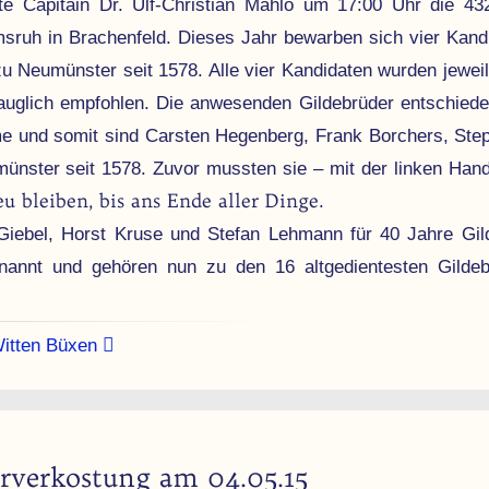
f­nete Capitain Dr. Ulf-Christian Mahlo um 17:00 Uhr die 43
sruh in Brachen­feld. Die­ses Jahr bewar­ben sich vier Kand
zu Neu­müns­ter seit 1578. Alle vier Kandi­daten wurden jewei
tauglich empfohlen. Die an­wesen­den Gilde­brüder ent­schie­d
hme und somit sind Carsten Hegenberg, Frank Borchers, Ste
­müns­ter seit 1578. Zuvor mussten sie – mit der linken Han
reu bleiben, bis ans Ende aller Dinge
.
ebel, Horst Kruse und Stefan Lehmann für 40 Jahre Gild
nt und gehören nun zu den 16 alt­gedientes­ten Gilde­br
Witten Büxen
r­verkostung am 04.05.15