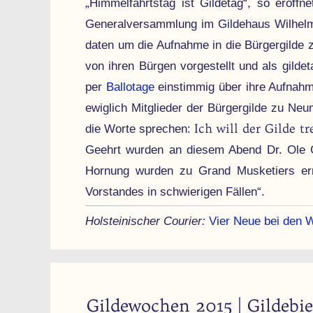
„Himmel­fahrts­tag ist Gilde­tag“, so eröf
General­ver­samm­lung im Gilde­haus Wilhelm
daten um die Auf­nahme in die Bür­ger­gilde 
von ihren Bürgen vor­gestellt und als gilde­
per
Ballotage
ein­stimmig über ihre Auf­na
ewiglich Mitglieder der Bürger­gilde zu Neu
Ich will der Gilde t
die Worte sprechen:
Geehrt wurden an diesem Abend Dr. Ole Gi
Hornung wurden zu Grand Musketiers ernan
Vorstandes in schwierigen Fällen“.
Holsteinischer Courier:
Vier Neue bei den 
Gildewochen 2015 | Gildebie