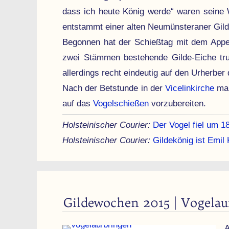
dass ich heute König werde“ waren seine W
ent­stammt einer alten Neu­müns­teraner Gilde
Begonnen hat der Schießtag mit dem Appe
zwei Stämmen bestehende Gilde-Eiche trug
allerdings recht eindeutig auf den Urherber
Nach der Betstunde in der
Vicelinkirche
mar
auf das
Vogelschießen
vor­zube­reiten.
Holsteinischer Courier:
Der Vogel fiel um 
Holsteinischer Courier:
Gildekönig ist Emil
Gildewochen 2015 | Vogelau
A