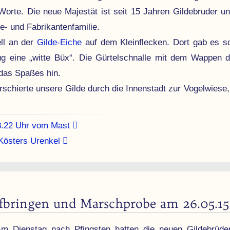
orte. Die neue Majestät ist seit 15 Jahren Gilde­bruder u
- und Fabri­kanten­familie.
ll an der
Gilde-Eiche
auf dem Klein­flecken. Dort gab es s
 eine „witte Büx“. Die Gürtel­schnalle mit dem Wappen de
 das Spaßes hin.
schierte unsere Gilde durch die Innenstadt zur Vogelwiese,
18.22 Uhr vom Mast
 Kösters Urenkel
fbringen und Marschprobe am 26.05.15
m Dienstag nach Pfings­ten hatten die neuen Gilde­brüder i