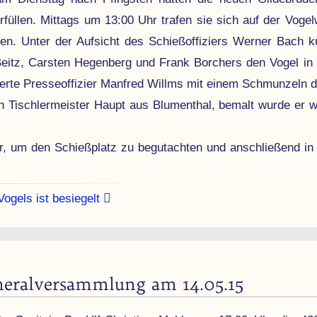
rfüllen. Mittags um 13:00 Uhr trafen sie sich auf der Vogel­
en. Unter der Auf­sicht des Schieß­offiziers Werner Bach 
eitz, Carsten Hegenberg und Frank Borchers den Vogel in 
ierte Presse­offizier Manfred Willms mit einem Schmunzeln d
 Tisch­ler­meister Haupt aus Blumenthal, bemalt wurde er w
er, um den Schieß­platz zu begutachten und anschlie­ßend 
ogels ist besiegelt
neral­versammlung am 14.05.15