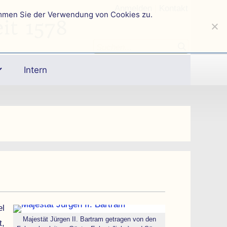
Anmelden
|
Kontakt
immen Sie der Verwendung von Cookies zu.
it 1578
Intern
el
Majestät Jürgen II. Bartram getragen von den
t,