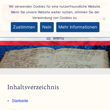
Anmelden
|
Kontakt
Wir verwenden Cookies für eine nutzerfreundliche Website.
Bürgergilde zu
Wenn Sie unsere Website weiter nutzen, stimmen Sie der
Neumünster seit 1578
Verwendung von Cookies zu.
Zustimmen
Nein
Mehr Informationen
Menü
Inhaltsverzeichnis
Startseite