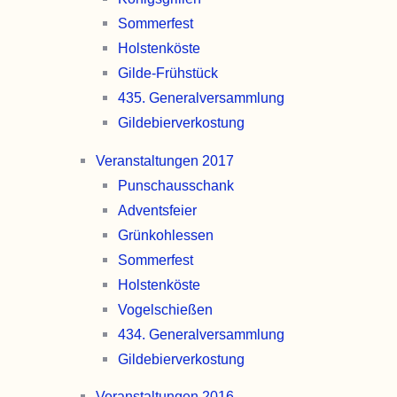
Sommer­fest
Holsten­köste
Gilde-Frühstück
435. General­versammlung
Gildebier­verkostung
Veranstaltungen 2017
Punschaus­schank
Advents­feier
Grünkohl­essen
Sommer­fest
Holsten­köste
Vogel­schießen
434. General­versammlung
Gildebier­verkostung
Veranstaltungen 2016