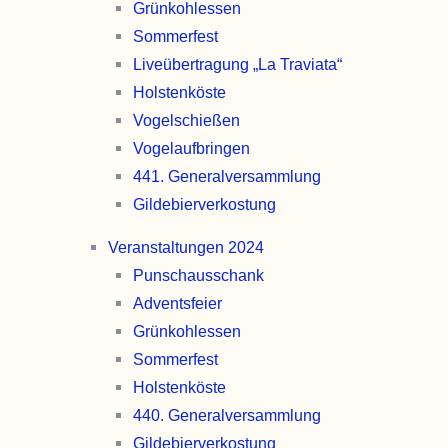
Grünkohl­essen
Sommer­fest
Liveübertragung „La Traviata“
Holsten­köste
Vogel­schießen
Vogel­aufbringen
441. General­versammlung
Gildebier­verkostung
Veranstaltungen 2024
Punschaus­schank
Advents­feier
Grünkohl­essen
Sommer­fest
Holsten­köste
440. General­versammlung
Gildebier­verkostung