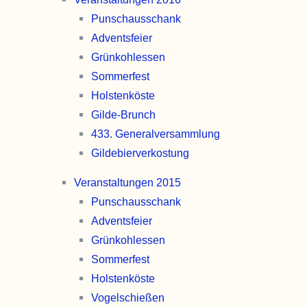
Punschaus­schank
Advents­feier
Grünkohl­essen
Sommer­fest
Holsten­köste
Gilde-Brunch
433. General­versammlung
Gildebier­verkostung
Veranstaltungen 2015
Punschaus­schank
Advents­feier
Grünkohl­essen
Sommer­fest
Holsten­köste
Vogel­schießen