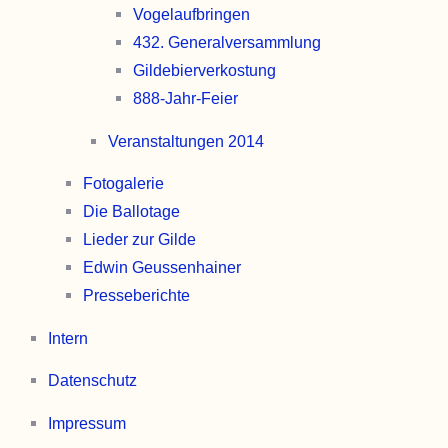
Vogel­aufbringen
432. General­versammlung
Gildebier­verkostung
888-Jahr-Feier
Veranstaltungen 2014
Fotogalerie
Die Ballotage
Lieder zur Gilde
Edwin Geussen­hainer
Presse­berichte
Intern
Datenschutz
Impressum