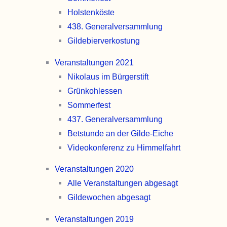
Holsten­köste
438. General­versammlung
Gildebier­verkostung
Veranstaltungen 2021
Nikolaus im Bürgerstift
Grünkohl­essen
Sommer­fest
437. General­versammlung
Betstunde an der Gilde-Eiche
Video­konferenz zu Himmel­fahrt
Veranstaltungen 2020
Alle Veran­stal­tungen abgesagt
Gildewochen abgesagt
Veranstaltungen 2019