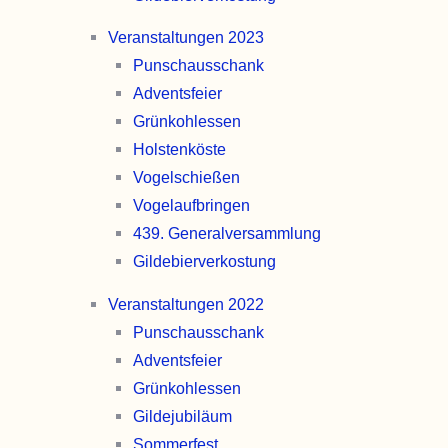
Veranstaltungen 2023
Punschaus­schank
Advents­feier
Grünkohl­essen
Holsten­köste
Vogel­schießen
Vogel­aufbringen
439. General­versammlung
Gildebier­verkostung
Veranstaltungen 2022
Punschaus­schank
Advents­feier
Grünkohl­essen
Gilde­jubiläum
Sommer­fest