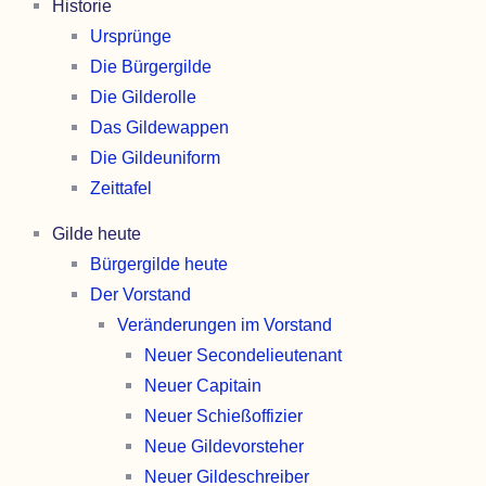
Historie
Ursprünge
Die Bürger­gilde
Die Gilde­rolle
Das Gilde­wappen
Die Gilde­uniform
Zeit­tafel
Gilde heute
Bürger­gilde heute
Der Vorstand
Veränderungen im Vorstand
Neuer Secondelieutenant
Neuer Capitain
Neuer Schieß­offizier
Neue Gilde­vorsteher
Neuer Gilde­schreiber