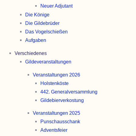
Neuer Adjutant
Die Könige
Die Gilde­brüder
Das Vogel­schießen
Aufgaben
Verschiedenes
Gilde­­veranstal­tungen
Veranstaltungen 2026
Holsten­köste
442. General­versammlung
Gildebier­verkostung
Veranstaltungen 2025
Punschaus­schank
Advents­feier