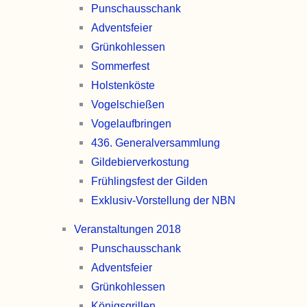
Punschaus­schank
Advents­feier
Grünkohl­essen
Sommer­fest
Holsten­köste
Vogel­schießen
Vogel­aufbringen
436. General­versammlung
Gildebier­verkostung
Frühlingsfest der Gilden
Exklusiv-Vorstellung der NBN
Veranstaltungen 2018
Punschaus­schank
Advents­feier
Grünkohl­essen
Königs­grillen