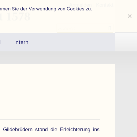
Anmelden
|
Kontakt
immen Sie der Verwendung von Cookies zu.
t 1578
Intern
Gilde­brüdern stand die Er­leichterung ins