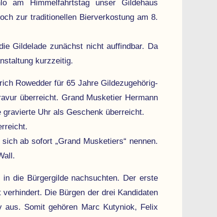
hlo am Himmelfahrtstag unser Gilde­haus
 zur tra­diti­onellen Bier­ver­kostung am 8.
ie Gilde­lade zunächst nicht auf­find­bar. Da
nstaltung kurzzeitig.
h Rowedder für 65 Jahre Gilde­zu­ge­hörig­
Gravur überreicht. Grand Musketier Hermann
e gravierte Uhr als Geschenk über­reicht.
rreicht.
 sich ab sofort „Grand Musketiers“ nennen.
Wall.
in die Bürger­gilde nachsuchten. Der erste
 verhindert. Die Bürgen der drei Kandi­daten
iv aus. Somit gehören Marc Kutyniok, Felix