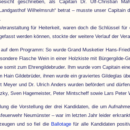
esicht geschrieben, als Capitain Dr. Ulf-Christian Ma
Landgasthof Wilhelmsruh“ betrat – musste unser Capitain doch
.
­anstal­tung für Heite­rkeit, waren doch die Schlüssel für d
gefasst werden können, stockte der weitere Verlauf der Vera
auf dem Programm: So wurde Grand Musketier Hans-Friedric
besondere Flasche Wein in einer Holzkiste mit Bürgergilde-
e somit zum Ehren­gil­de­bru­der. Ihm wurde vom Capitain ein
Hain Gilde­brüder, ihnen wurde ein graviertes Gilde­glas übe
t Meyer und Dr. Ulrich Anders wurden befördert und dürfen
tzky, Sven Hagemeister, Peter Mintscheff sowie Lars Peter 
ng die Vorstellung der drei Kandidaten, die um Aufnahme 
­feuer­wehr Neumünster – war im letzten Jahr leider erkrankt
­zeugen und so fiel die
Ballotage
für alle Kandidaten posit