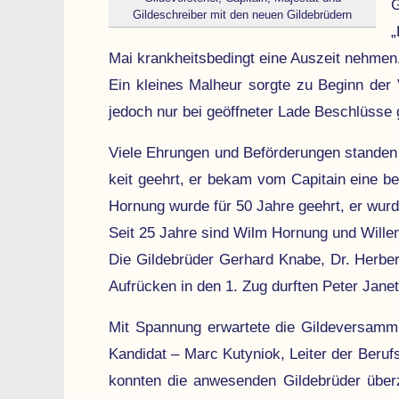
G
Gildeschreiber mit den neuen Gildebrüdern
„
Mai krankheitsbedingt eine Auszeit nehmen
Ein kleines Malheur sorgte zu Beginn der Ver
jedoch nur bei geöffneter Lade Beschlüs­se 
Viele Ehrungen und Beförderungen standen 
keit ge­ehrt, er bekam vom Capitain eine 
Hornung wurde für 50 Jahre geehrt, er wur­d
Seit 25 Jahre sind Wilm Hornung und Willem 
Die Gildebrüder Gerhard Knabe, Dr. Herber
Aufrücken in den 1. Zug durften Peter Jane
Mit Spannung erwartete die Gildeversammlu
Kandidat – Marc Kutyniok, Leiter der Berufs
konnten die anwesenden Gilde­brüder über