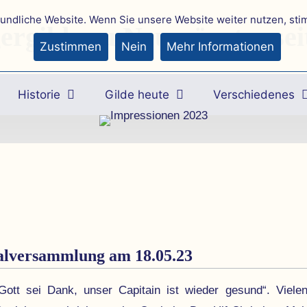
eundliche Website. Wenn Sie unsere Website weiter nutzen, st
ergilde zu Neumünster sei
Zustimmen
Nein
Mehr Informationen
Historie
Gilde heute
Verschiedenes
al­ver­sammlung am 18.05.23
Gott sei Dank, unser Capitain ist wieder gesund“. Vielen 