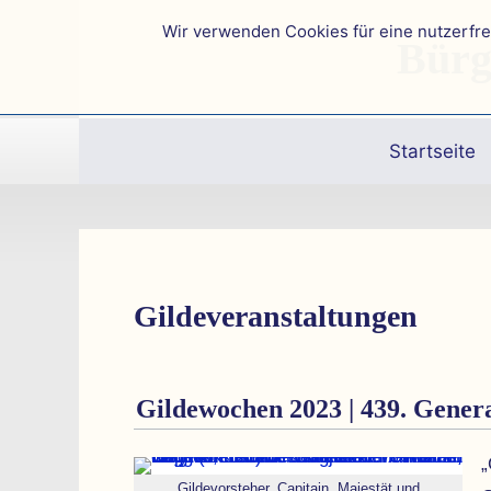
Wir verwenden Cookies für eine nutzerfr
Bürg
Startseite
Gilde­veranstaltungen
Gildewochen 2023 | 439. Gener
„
Gildevorsteher, Capitain, Majestät und