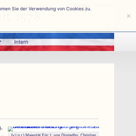
Anmelden
|
Kontakt
immen Sie der Verwendung von Cookies zu.
it 1578
Intern
l­
(v.l.n.r.) Majestät Eric I. von Düsterlho, Christian