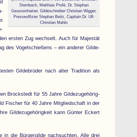
ed
Steinbach, Matthias Profé, Dr. Stephan
a­
Geussenhainer, Gildeschreiber Christian Wigger,
Presseoffizier Stephan Beitz, Capitain Dr. Ulf-
ms
Christian Mahlo
e­
 den ersten Zug wechselt. Auch für Majestät
g des Vogel­schießens – ein anderer Gilde­
en Gilde­brüder nach alter Tradi­tion als
en Brockstedt für 55 Jahre Gilde­zugehörig­
d Fischer für 40 Jahre Mitgliedschaft in der
re Gilde­zuge­hörig­keit kann Günter Eckert
 in die Bürger­gilde nachsuchten. Alle drei