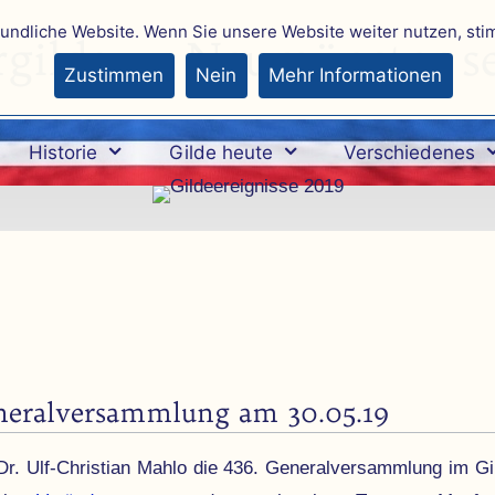
eundliche Website. Wenn Sie unsere Website weiter nutzen, st
rgilde zu Neumünster se
Zustimmen
Nein
Mehr Informationen
Historie
Gilde heute
Verschiedenes
neral­versammlung am 30.05.19
r. Ulf-Christian Mahlo die 436. Gene­ral­ver­samm­lung im Gi