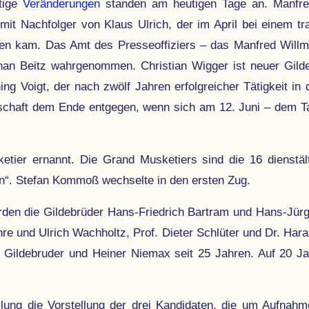
­tige
Ver­än­derun­gen
stan­den am heu­tigen Tage an. Manfr
o­mit Nach­fol­ger von Klaus Ulrich, der im April bei ei­nem tr
ben kam. Das Amt des Presse­offiziers – das Manfred Will
han Beitz wahr­genom­men. Christian Wigger ist neuer Gild
ng Voigt, der nach zwölf Jahren erfolg­reicher Tätig­keit in
ntschaft dem Ende entgegen, wenn sich am 12. Juni – dem Ta
r ernannt. Die Grand Musketiers sind die 16 dienst­ältest
en“. Stefan Kommoß wechselte in den ersten Zug.
den die Gilde­brüder Hans-Friedrich Bartram und Hans-Jürg
e und Ulrich Wachholtz, Prof. Dieter Schlüter und Dr. Haral
ll Gilde­bruder und Heiner Niemax seit 25 Jahren. Auf 20 Jah
ung die Vor­stel­lung der drei Kandidaten, die um Auf­nahme