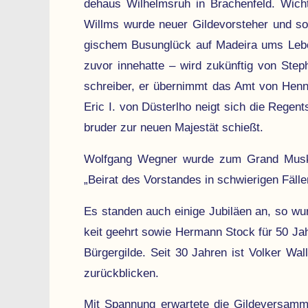
de­haus Wilhelmsruh in Brachen­feld. Wich
Willms wur­de neu­er Gil­de­vor­ste­her und s
gischem Bus­un­glück auf Madeira ums Le­
zuvor inne­hatte – wird zukünftig von Step
schreiber, er über­nimmt das Amt von Henni
Eric I. von Düsterlho neigt sich die Rege
bruder zur neuen Majestät schießt.
Wolfgang Wegner wurde zum Grand Musketie
„Beirat des Vorstandes in schwierigen Fäll
Es standen auch einige Jubiläen an, so wur
keit geehrt sowie Hermann Stock für 50 Jahr
Bürger­gilde. Seit 30 Jahren ist Volker Wa
zurück­blicken.
Mit Spannung erwartete die Gilde­versamm­l